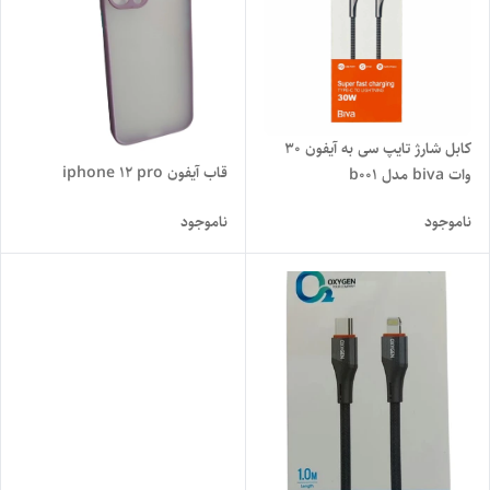
کابل شارژ تایپ سی به آیفون 30
قاب آیفون iphone 12 pro
وات biva مدل b001
ناموجود
ناموجود