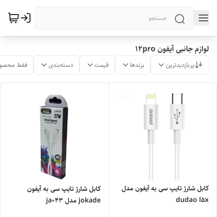
لوازم جانبی آیفون 12pro
پربازدیدترین
برندها
قیمت
دسته‌بندی
فقط محصول
کابل شارژ تایپ سی به آیفون مدل
کابل شارژ تایپ سی به آیفون
dudao l5x
jokade مدل ja043