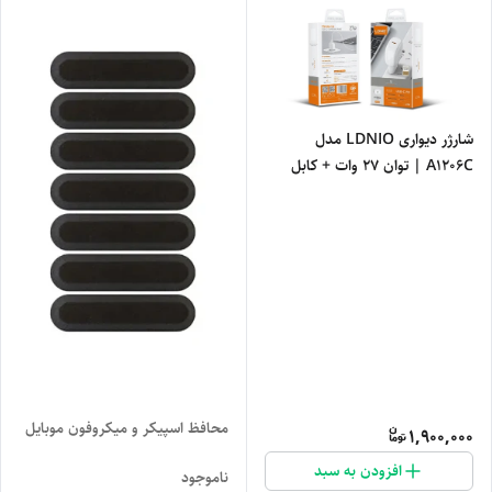
شارژر دیواری LDNIO مدل
A1206C | توان ۲۷ وات + کابل
تایپ سی به آیفون
محافظ اسپیکر و میکروفون موبایل
1,900,000
افزودن به سبد
ناموجود