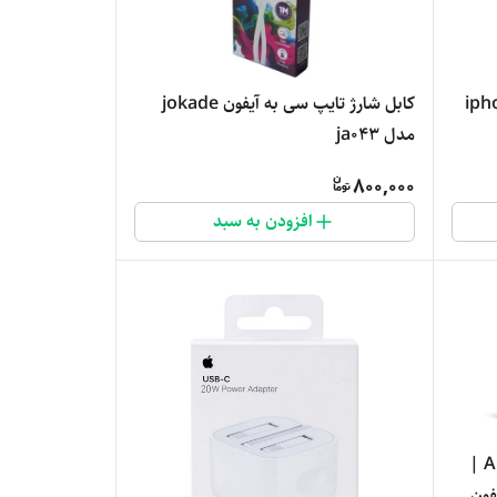
کابل شارژ تایپ سی به آیفون jokade
iphon
مدل ja043
800,000
افزودن به سبد
شارژر دیواری LDNIO مدل A1206C |