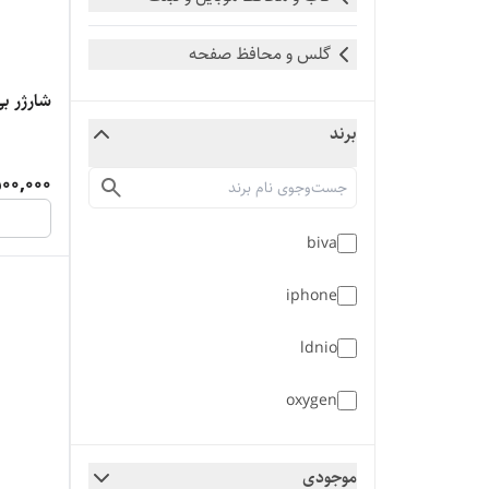
گلس و محافظ صفحه
شارژر بی سی
برند
00,000
biva
iphone
ldnio
oxygen
موجودی