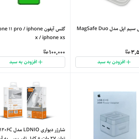
م اپل مدل MagSafe Duo
گلس آیفون e 11 pro / iphone
x / iphone xs
100,000
3,5
افزودن به سبد
افزودن به سبد
توان ۲۷ وات + کابل تایپ سی به آیفون