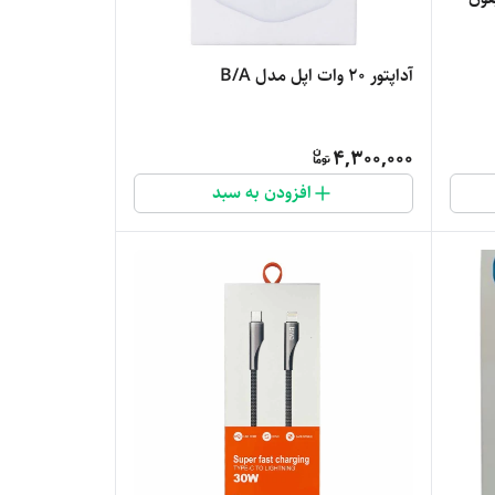
آداپتور 20 وات اپل مدل B/A
4,300,000
افزودن به سبد