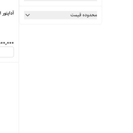
آداپتور اپل 3 شاخه 35 وات
محدوده قیمت
00,000