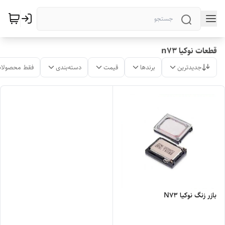
قطعات نوکیا n73
جدیدترین
برندها
قیمت
دسته‌بندی
فقط محصولات
بازر زنگ نوکیا N73