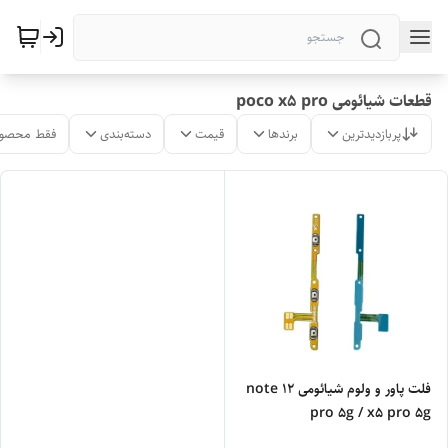
قطعات شیائومی poco x5 pro
پربازدیدترین
برندها
قیمت
دسته‌بندی
فقط محصول
فلت پاور و ولوم شیائومی note 12
pro 5g / x5 pro 5g