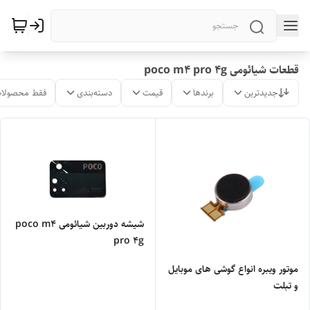
قطعات شیائومی poco m4 pro 4g
جدیدترین
برندها
قیمت
دسته‌بندی
فقط محصولات
شیشه دوربین شیائومی poco m4
pro 4g
موتور ویبره انواع گوشی های موبایل
و تبلت