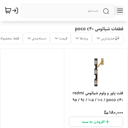
قطعات شیائومی poco c40
جدیدترین
برندها
قیمت
دسته‌بندی
فقط محصولات
فلت پاور و ولوم شیائومی redmi
9a / 9c / 10a / 10c / poco c40
180,000
افزودن به سبد