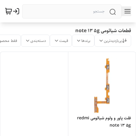
قطعات شیائومی note 13 5g
پربازدیدترین
برندها
قیمت
دسته‌بندی
فقط محصول
فلت پاور و ولوم شیائومی redmi
note 13 5g