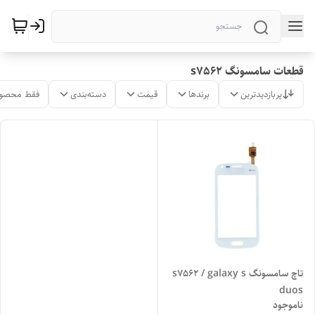
قطعات سامسونگ s7562
پربازدیدترین
برندها
قیمت
دسته‌بندی
فقط محصول
تاچ سامسونگ s7562 / galaxy s
duos
ناموجود