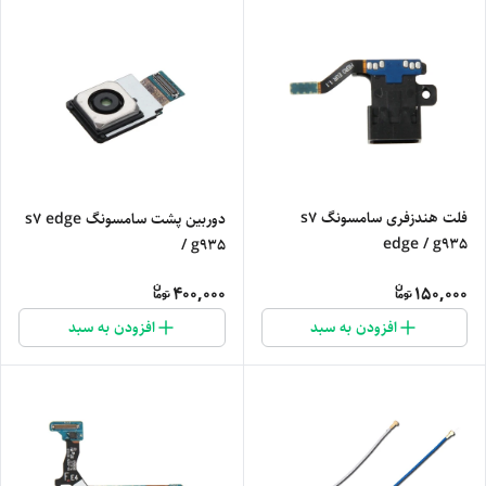
فلت هندزفری سامسونگ s7
دوربین پشت سامسونگ s7 edge
edge / g935
/ g935
400,000
150,000
افزودن به سبد
افزودن به سبد