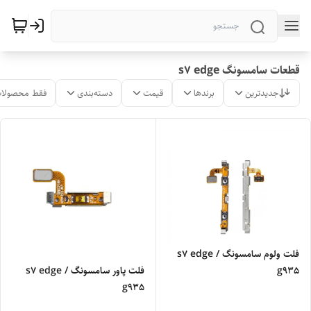
قطعات سامسونگ s7 edge
جدیدترین
برندها
قیمت
دسته‌بندی
فقط محصولات
فلت ولوم سامسونگ s7 edge /
g935
فلت پاور سامسونگ s7 edge /
g935