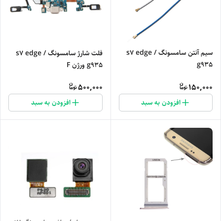
سیم آنتن سامسونگ s7 edge /
فلت شارژ سامسونگ s7 edge /
g935
g935 ورژن F
500,000
150,000
افزودن به سبد
افزودن به سبد