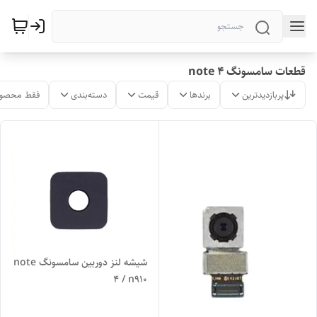
قطعات سامسونگ note 4
پربازدیدترین
برندها
قیمت
دسته‌بندی
فقط محصول
شیشه لنز دوربین سامسونگ note
4 / n910