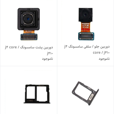
دوربین جلو / سلفی سامسونگ j4
دوربین پشت سامسونگ j4 core /
core / j410
j410
ناموجود
ناموجود