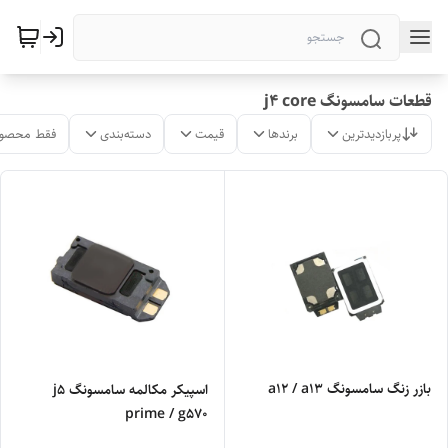
قطعات سامسونگ j4 core
پربازدیدترین
برندها
قیمت
دسته‌بندی
فقط محصول
بازر زنگ سامسونگ a12 / a13
اسپیکر مکالمه سامسونگ j5
prime / g570