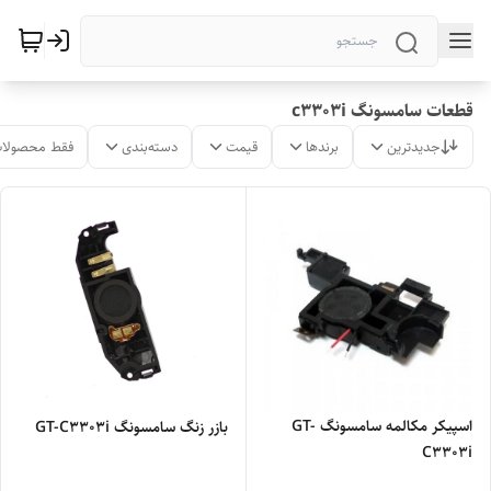
قطعات سامسونگ c3303i
جدیدترین
برندها
قیمت
دسته‌بندی
فقط محصولات
اسپیکر مکالمه سامسونگ GT-
بازر زنگ سامسونگ GT-C3303i
C3303i