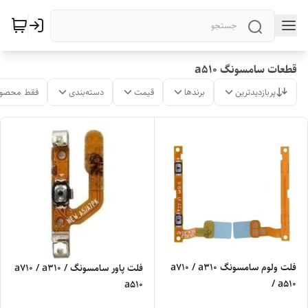
قطعات سامسونگ a510
پربازدیدترین
برندها
قیمت
دسته‌بندی
فقط محصول
فلت ولوم سامسونگ a710 / a310
فلت پاور سامسونگ a710 / a310 /
/ a510
a510