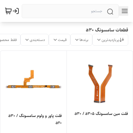
قطعات سامسونگ a30
پربازدیدترین
برندها
قیمت
دسته‌بندی
فقط محصول
فلت مین سامسونگ a30 / a305
فلت پاور و ولوم سامسونگ a30 /
a20