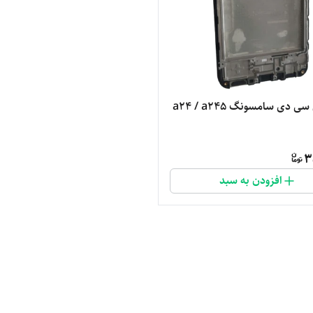
ی دی سامسونگ a24 / a245
3
افزودن به سبد