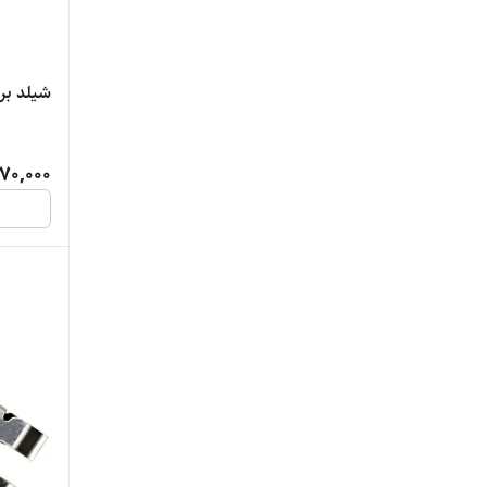
شیلد برد
70,000