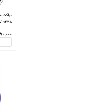
 / a235
70,000