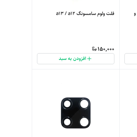
و
فلت ولوم سامسونگ a13 / a12
150,000
افزودن به سبد