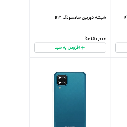
سونگ a12 /
شیشه دوربین سامسونگ a12
150,000
افزودن به سبد