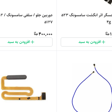
براکت حسگر اثر انگشت سامسونگ a23
دوربین جلو / سلفی سام
a127
4g
400,000
1
افزودن به سبد
افزودن به سبد