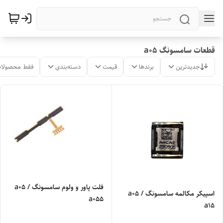
قطعات سامسونگ a05
جدیدترین
برندها
قیمت
دسته‌بندی
فقط محصولات
فلت پاور و ولوم سامسونگ a05 /
اسپیکر مکالمه سامسونگ a05 /
a055
a15