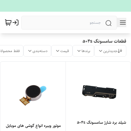
قطعات سامسونگ a04s
جدیدترین
برندها
قیمت
دسته‌بندی
فقط محصولات
شیلد برد شارژ سامسونگ a04s
موتور ویبره انواع گوشی های موبایل