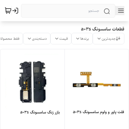
قطعات سامسونگ a03s
جدیدترین
برندها
قیمت
دسته‌بندی
فقط محصولات
فلت پاور و ولوم سامسونگ a03s
بازر زنگ سامسونگ a03s