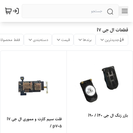
قطعات ال جی l7
جدیدترین
برندها
قیمت
دسته‌بندی
فقط محصولات
بازر زنگ ال جی l90 / l40
فلت سیم کارت و مموری ال جی l7
/ p705