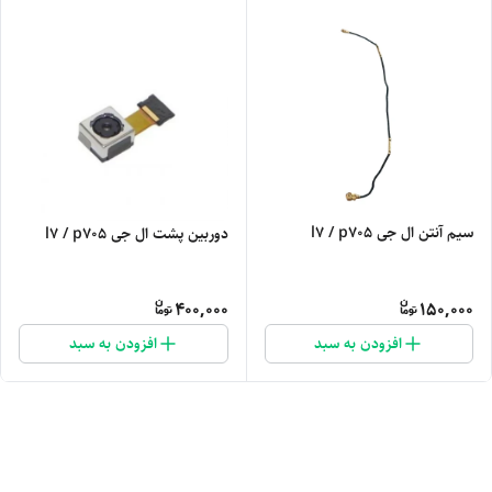
سیم آنتن ال جی l7 / p705
دوربین پشت ال جی l7 / p705
400,000
150,000
افزودن به سبد
افزودن به سبد