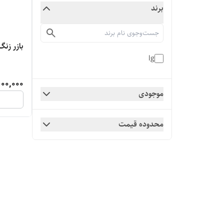
برند
بازر زنگ ال 
lg
100,000
موجودی
محدوده قیمت