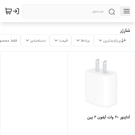
شارژر
پربازدیدترین
برندها
قیمت
دسته‌بندی
فقط محصول
آداپتور 20 وات آیفون 2 پین