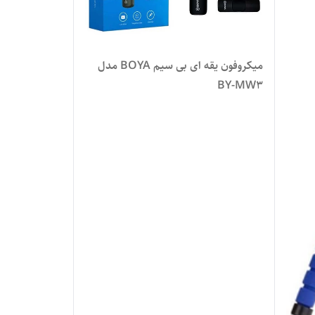
میکروفون یقه ای بی سیم BOYA مدل
BY-MW3