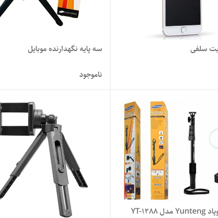
یت سلفی
سه پایه نگهدارنده موبایل
ناموجود
مدل YT-1288