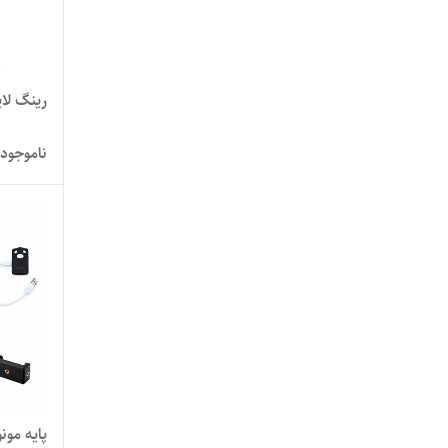
رینگ لا
ناموجود
پایه مونوپاد Yunteng 