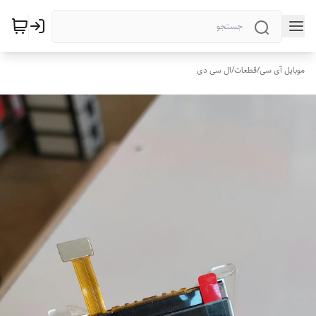
موبایل آی سی
/
قطعات
/
ال سی دی