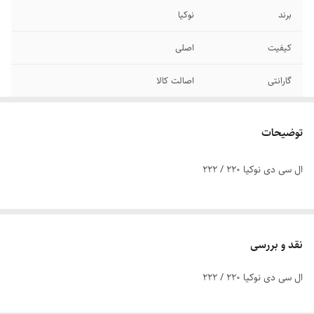
برند
نوکیا
کیفیت
اصلی
گارانتی
اصالت کالا
مدل های مشابه
n220 - n222
توضیحات
نوع فلت
کانکتور
ال سی دی نوکیا 220 / 222
نوع تصویر
رنگی
نقد و بررسی
ال سی دی نوکیا 220 / 222