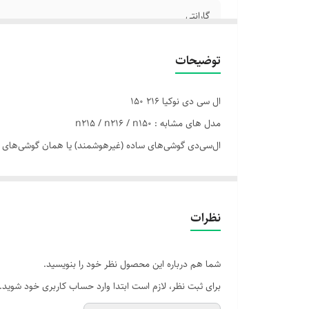
گارانتی
مدل های مشابه
توضیحات
نوع تصویر
ال سی دی نوکیا 216 150
نوع فلت
مدل های مشابه : n215 / n216 / n150
ال‌سی‌دی گوشی‌های ساده (غیرهوشمند) یا همان گوشی‌های کل
شماره‌ها، پیامک‌ها و منوهای ساده کاربرد دارند و مصرف انرژی
---
📱 انواع ال‌سی‌دی در گوشی‌های ساده
نظرات
نوع نمایشگر
LCD رنگی
شما هم درباره این محصول نظر خود را بنویسید.
---
برای ثبت نظر، لازم است ابتدا وارد حساب کاربری خود شوید.
🔧 ویژگی‌های فنی معمول