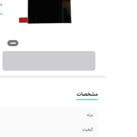
مد
نو
نم
نو
مشخصات
برند
کیفیت