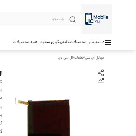
دسته‌بندی محصولات
خانه
پیگیری سفارش
همه محصولات
موبایل آی سی
/
قطعات
/
ال سی دی
ال
CD
بر
دس
بر
بر
ک
گا