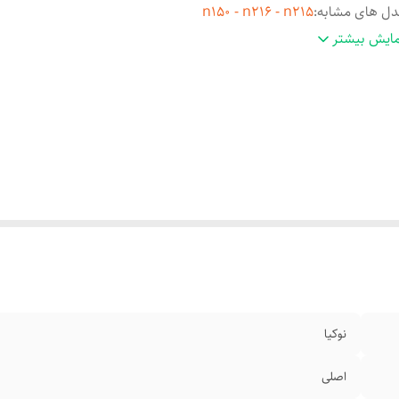
ل های مشابه
:
n150 - n216 - n215
ع تصویر
:
رنگی
ایش بیشتر
ع فلت
:
کانکتور
نوکیا
اصلی