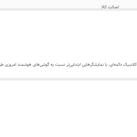
اصالت کالا
n150 - n216 - n215
رنگی
کانکتور
اسیک دکمه‌ای، با نمایشگرهایی ابتدایی‌تر نسبت به گوشی‌های هوشمند امروزی طراح
 بسیار پایینی دارند.