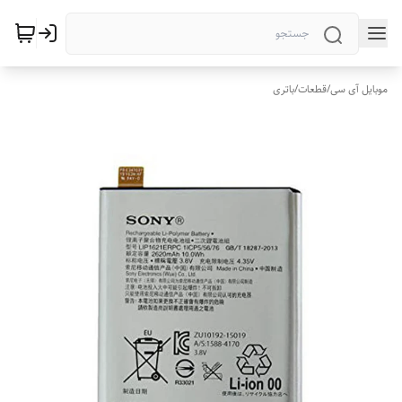
موبایل آی سی
/
قطعات
/
باتری