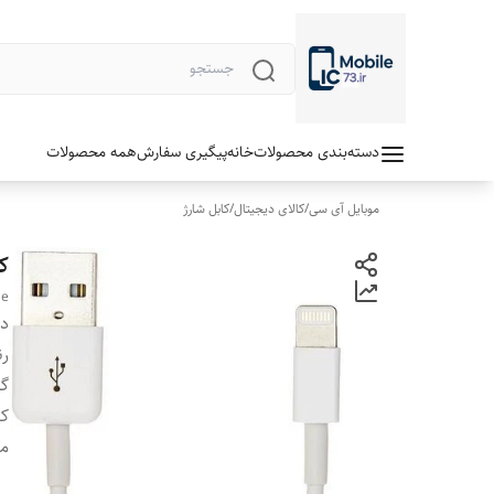
دسته‌بندی محصولات
خانه
پیگیری سفارش
همه محصولات
موبایل آی سی
/
کالای دیجیتال
/
کابل شارژ
کا
le
دس
رن
گا
ک
م