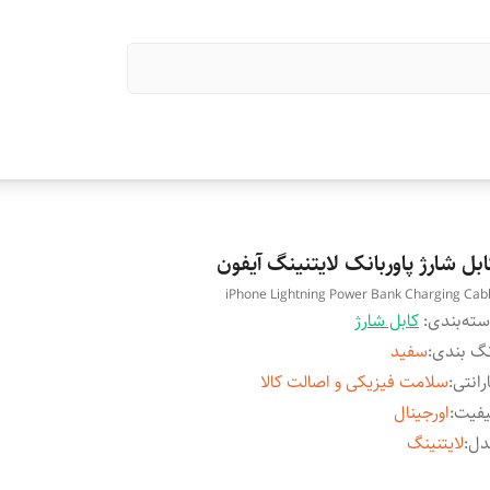
بل شارژ پاوربانک لایتنینگ آیفون
iPhone Lightning Power Bank Charging Cab
ته‌بندی
:
کابل شارژ
گ بندی
:
سفید
رانتی
:
سلامت فیزیکی و اصالت کالا
یفیت
:
اورجینال
دل
:
لایتنینگ