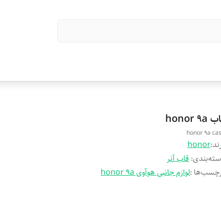
 honor 9a
honor 9a ca
ند:
honor
ته‌بندی
:
قاب آنر
چسب‌ها :
لوازم جانبی هوآوی honor 9a