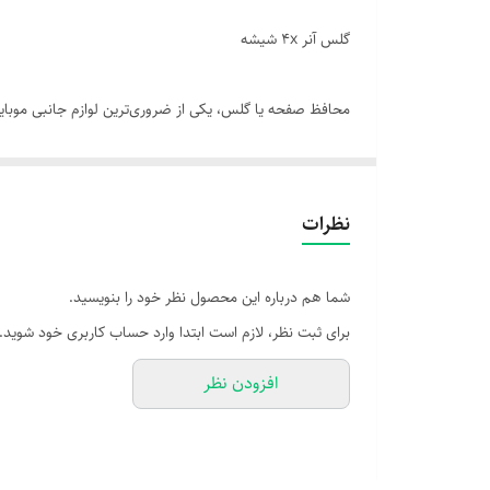
گلس آنر 4x شیشه
استفاده از گلس باکیفیت یک انتخاب هوشمندانه برای افزای
🧩 انواع گلس و محافظ صفحه:
| گلس معمولی (2D) | پوشش تخت، قیمت اقتصادی
نظرات
| گلس فول‌گلس (3D/5D/9D) | پوشش کامل تا لبه‌ها، طراحی خمیده
| گلس مات (Anti-Glare) | کاهش بازتاب نور، مناسب فضای باز
شما هم درباره این محصول نظر خود را بنویسید.
| گلس پرایوسی (Privacy) | محدود کردن زاویه دید، حفظ حریم شخصی
برای ثبت نظر، لازم است ابتدا وارد حساب کاربری خود شوید.
| محافظ نانو (Nano Film) | بسیار نازک، انعطاف‌پذیر، ضدترک
افزودن نظر
| محافظ سرامیکی (Ceramic) | مقاوم در برابر ترک، انعطاف‌پذیرتر از گلس
📌 ویژگی‌های مهم در انتخاب گلس:
شفافیت بالا: حفظ کیفیت تصویر و رنگ‌های واقعی صفح