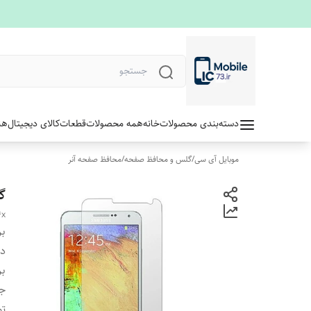
دسته‌بندی محصولات
خانه
همه محصولات
قطعات
کالای دیجیتال
هن
موبایل آی سی
/
گلس و محافظ صفحه
/
محافظ صفحه آنر
گل
4x
بر
دس
بر
ج
تو