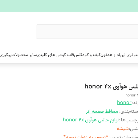
دزفری،ایرپاد و هدفون
کیف و گارد
گلس
قاب گوشی های کلیدی
سایر محصولات
پیگیری
س هوآوی honor 4x
honor 
ند:
honor
ته‌بندی
:
محافظ صفحه آنر
چسب‌ها :
لوازم جانبی هوآوی honor 4x
نس
:
شیشه
ضیحات تصویر
:
*تصویر به عنوان نمونه*