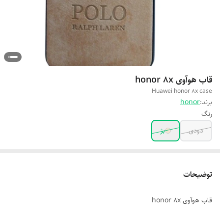
قاب هوآوی honor 8x
Huawei honor 8x case
برند:
honor
رنگ
دودی
بژ
توضیحات
قاب هوآوی honor 8x