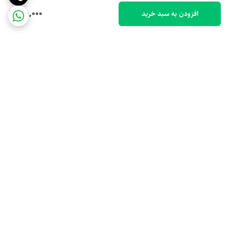
190,000
افزودن به سبد خرید
برگشت به بالا
ارسال ویژه
پشتیبانی 10 صبح تا 9 شب
ضمانت اصالت کالا
رهگیری مرسوله پستی