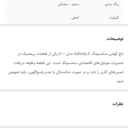
رنگ بندی
سفید - مشکی
کیفیت
اصلی
گارانتی
اصالت کالا
توضیحات
تاچ گوشی سامسونگ Galaxy J1 مدل J100 یکی از قطعات پرمصرف در
تعمیرات موبایل‌های اقتصادی سامسونگ است. این قطعه وظیفه دریافت
لمس‌های کاربر را دارد و در صورت شکستگی یا عدم پاسخ‌گویی، باید تعویض
شود.
---
📱 مشخصات فنی تاچ سامسونگ J100
نظرات
- مدل‌های سازگار: SM-J100H / J100F / J100DS
- اندازه نمایشگر: 4.3 اینچ
- نوع تاچ: خازنی چندلمسی (Capacitive Multi-touch)