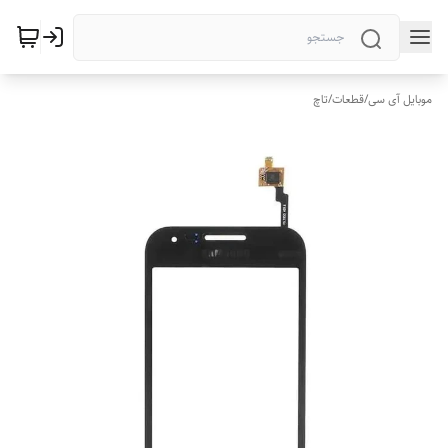
موبایل آی سی
/
قطعات
/
تاچ