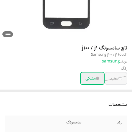
تاچ سامسونگ j100 / j1
Samsung j100 / j1 touch
برند:
samsung
رنگ
سفید
مشکی
مشخصات
برند
سامسونگ