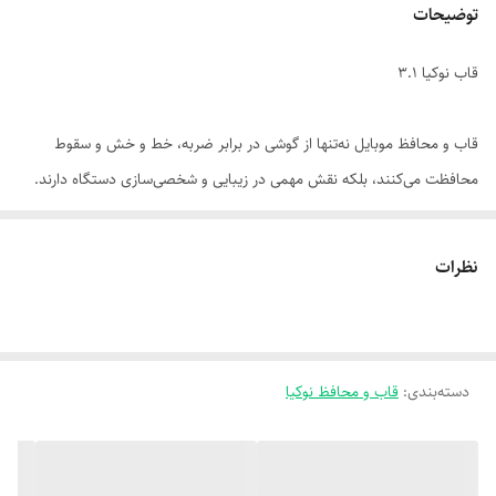
توضیحات
قاب نوکیا 3.1
قاب و محافظ موبایل نه‌تنها از گوشی در برابر ضربه، خط و خش و سقوط
محافظت می‌کنند، بلکه نقش مهمی در زیبایی و شخصی‌سازی دستگاه دارند.
انتخاب درست این لوازم جانبی می‌تونه عمر گوشی رو افزایش بده و تجربه‌ی
کاربری رو بهبود ببخشه.
نظرات
📌 ویژگی‌های مهم در انتخاب:
سازگاری دقیق با مدل گوشی: قاب باید با ابعاد، دکمه‌ها و پورت‌ها کاملاً
دسته‌بندی
:
هماهنگ باشد.
قاب و محافظ نوکیا
جنس باکیفیت: سیلیکون نرم، TPU مقاوم، پلی‌کربنات یا ترکیبی از چند
ماده.