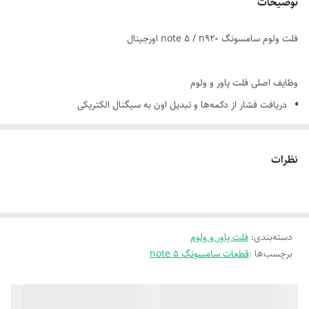
توضیحات
فلت ولوم سامسونگ note 5 / n920 اورجینال
وظایف اصلی فلت پاور و ولوم
دریافت فشار از دکمه‌ها و تبدیل اون به سیگنال الکتریکی
ارسال فرمان روشن/خاموش کردن دستگاه به مادربرد
کنترل میزان صدا (کم و زیاد کردن یا فعال‌سازی حالت بی‌صدا)
نظرات
دسته‌بندی
:
فلت پاور و ولوم
برچسب‌ها :
قطعات سامسونگ note 5