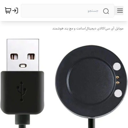
موبایل آی سی
/
کالای دیجیتال
/
ساعت و مچ بند هوشمند