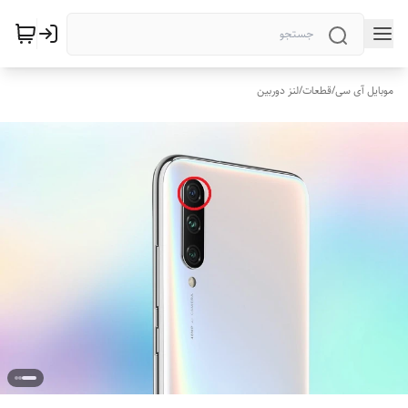
موبایل آی سی
/
قطعات
/
لنز دوربین