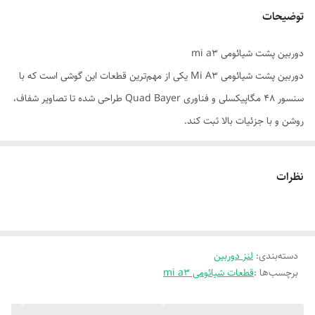
توضیحات
دوربین پشت شیائومی mi a3
دوربین پشت شیائومی Mi A3 یکی از مهم‌ترین قطعات این گوشی است که با
سنسور ۴۸ مگاپیکسلی و فناوری Quad Bayer طراحی شده تا تصاویر شفاف،
روشن و با جزئیات بالا ثبت کند.
این ماژول با دیافراگم f/1.8 و قابلیت فوکوس خودکار PDAF عملکرد بسیار
خوبی در شرایط نوری مختلف ارائه می‌دهد.
نظرات
اگر دوربین گوشی شما دچار مشکلاتی مانند تار شدن تصویر، فوکوس نکردن،
شکستگی لنز یا سیاه شدن صفحه دوربین شده، تعویض آن با ماژول اصلی
دوربین Mi A3 بهترین راه برای بازگرداندن کیفیت اولیه دستگاه است.
دسته‌بندی
:
لنز دوربین
این دوربین کاملاً با مدل Xiaomi Mi A3 (M1906F9SH / M1906F9SI) سازگار
برچسب‌ها :
قطعات شیائومی mi a3
بوده و پس از نصب، تمام قابلیت‌های نرم‌افزاری مانند HDR، Night Mode،
AI Scene Detection و فیلم‌برداری 4K بدون هیچ مشکلی فعال خواهند