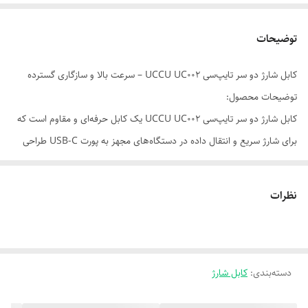
توضیحات
کابل شارژ دو سر تایپ‌سی UCCU UC002 – سرعت بالا و سازگاری گسترده
توضیحات محصول:
کابل شارژ دو سر تایپ‌سی UCCU UC002 یک کابل حرفه‌ای و مقاوم است که
برای شارژ سریع و انتقال داده در دستگاه‌های مجهز به پورت USB-C طراحی
شده. این کابل با داشتن کانکتور Type-C به Type-C، انتخابی عالی برای
گوشی‌های جدید اندرویدی، لپ‌تاپ‌ها، تبلت‌ها و پاوربانک‌های مدرن محسوب
نظرات
می‌شود.
⚙️ مشخصات فنی کابل UCCU UC002
دسته‌بندی
:
| نوع کانکتور | USB-C به USB-C
کابل شارژ
| طول کابل | 1 متر – مناسب برای استفاده روزمره