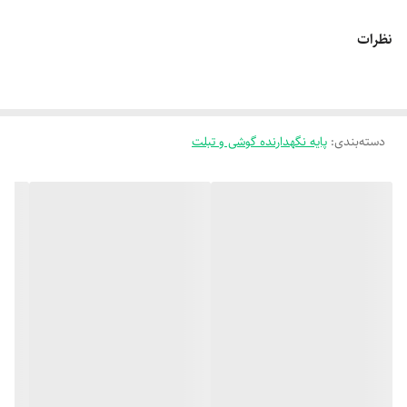
- سازگاری: مناسب برای انواع گوشی‌های هوشمند با وزن معمولی
نظرات
- اقلام همراه: صفحه فلزی برای چسباندن پشت گوشی یا قاب
✅ مزایا:
- طراحی مینیمال و کم‌جا
دسته‌بندی
:
- نصب آسان بدون نیاز به ابزار
پایه نگهدارنده گوشی و تبلت
- نگهداری محکم حتی در دست‌اندازهای جاده
- مناسب برای استفاده در خودرو، محل کار یا خانه
⚠️ نکات مهم:
- برای استفاده باید صفحه فلزی همراه هولدر را پشت گوشی یا قاب بچسبانید.
- خاصیت مغناطیسی این هولدرها برای گوشی‌های معمولی بی‌خطر است، اما
بهتره از تماس مستقیم با کارت‌های بانکی یا حافظه‌های مغناطیسی خودداری
بشه.