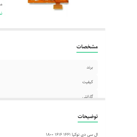
مد
نو
نم
نو
مشخصات
برند
کیفیت
گارانتی
مدل های مشابه
توضیحات
نوع تصویر
ال سی دی نوکیا 1661 1616 1800