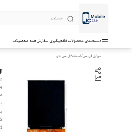
دسته‌بندی محصولات
خانه
پیگیری سفارش
همه محصولات
موبایل آی سی
/
قطعات
/
ال سی دی
ال
CD
بر
دس
بر
بر
ک
گا