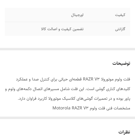
کیفیت
اورجینال
گارانتی
تضمین کیفیت و اصالت کالا
توضیحات
فلت ولوم موتورولا RAZR V3 قطعه‌ای حیاتی برای کنترل صدا و عملکرد
کلیدهای کناری گوشی است. این فلت شامل مسیرهای اتصال دکمه‌های ولوم و
پاور بوده و در تعمیرات گوشی‌های کلاسیک موتورولا کاربرد فراوان دارد.
مشخصات فنی فلت ولوم Motorola RAZR V3
نوع قطعه | فلت ولوم و پاور – شامل مسیرهای اتصال کلیدها
سازگار با | گوشی موتورولا RAZR V3 و نسخه‌های مشابه (V3i، V3x)
نظرات