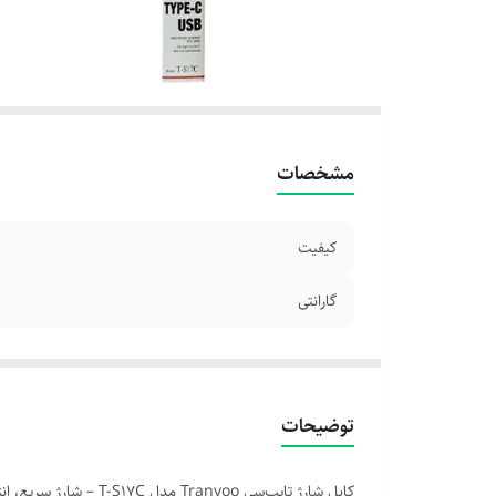
مشخصات
کیفیت
گارانتی
توضیحات
کابل شارژ تایپ‌سی Tranyoo مدل T-S17C – شارژ سریع، انتقال داده پایدار، دوام بالا