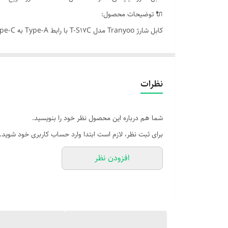
🔌 توضیحات محصول:
خروجی 3 آمپر و روکش مقاوم PVC، انتخابی مناسب برای استفاده روزمره، سفر و تعمیرات حرفه‌ای است.
📦 ویژگی‌ها:
- نوع رابط: USB-A به USB-C
نظرات
- طول کابل: 1 متر
- جریان خروجی: 3 آمپر – پشتیبانی از شارژ سریع (QC 3.0)
شما هم درباره این محصول نظر خود را بنویسید.
- قابلیت انتقال داده: دارد – سرعت تا 480Mbps
برای ثبت نظر، لازم است ابتدا وارد حساب کاربری خود شوید.
- جنس روکش: PVC مقاوم در برابر خم‌شدن، کشیدگی و سایش
افزودن نظر
- رنگ‌بندی: سفید
- سازگار با: گوشی‌های اندرویدی، تبلت، پاوربانک، اسپیکر و سایر 
🎯 مزایای استفاده:
- شارژ سریع و ایمن بدون آسیب به باتری
- انتقال داده پایدار و بدون قطع و وصل