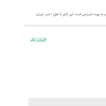
کابل شارژ Tranyoo مدل T-S17C با رابط Type-A به Type-C، یک گزینه اقتصادی و باکیفیت برای شارژ سریع و انتقال داده در دستگاه‌های مجهز به پورت تایپ‌سی است. این کابل با طول 1 متر، جریان
افزودن نظر