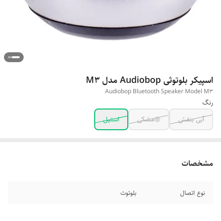
اسپیکر بلوتوثی Audiobop مدل M3
Audiobop Bluetooth Speaker Model M3
رنگ
آبی بنفش
مشکی
استیل
مشخصات
نوع اتصال
بلوتوث