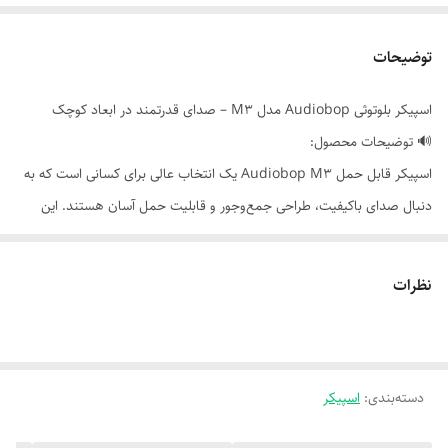
توضیحات
اسپیکر بلوتوثی Audiobop مدل M3 – صدای قدرتمند در ابعاد کوچک
🔊 توضیحات محصول:
اسپیکر قابل حمل Audiobop M3 یک انتخاب عالی برای کسانی است که به
دنبال صدای باکیفیت، طراحی جمع‌وجور و قابلیت حمل آسان هستند. این
اسپیکر با اتصال بلوتوث نسخه 5.0، عمر باتری مناسب و طراحی مقاوم،
همراهی بی‌دردسر برای سفر، کمپینگ، دوچرخه‌سواری و استفاده روزمره است.
نظرات
📦 ویژگی‌ها:
- نوع اتصال: بلوتوث نسخه 5.0 – اتصال سریع و پایدار
- برد اتصال: تا 10 متر
دسته‌بندی
:
- توان خروجی: 3 وات – صدای واضح و مناسب برای فضاهای کوچک
اسپیکر
- باتری داخلی: 300 میلی‌آمپر – تا چند ساعت پخش مداوم