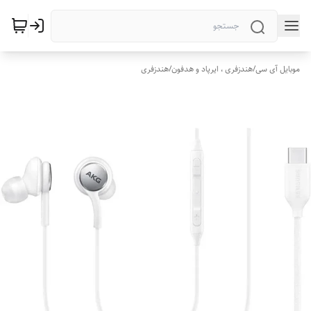
موبایل آی سی
/
هندزفری ، ایرپاد و هدفون
/
هندزفری