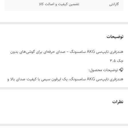
گارانتی
تضمین کیفیت و اصالت کالا
توضیحات
هندزفری تایپ‌سی AKG سامسونگ – صدای حرفه‌ای برای گوشی‌های بدون
جک ۳.۵
🎧 توضیحات محصول:
هندزفری تایپ‌سی AKG سامسونگ، یک ایرفون سیمی با کیفیت صدای بالا و
طراحی ارگونومیک است که مخصوص گوشی‌های جدید سامسونگ و سایر
دستگاه‌های فاقد جک ۳.۵ میلی‌متری طراحی شده. این هندزفری با فناوری
نظرات
DAC داخلی، صدایی شفاف، متعادل و بدون نویز را ارائه می‌دهد.
📦 ویژگی‌ها:
- نوع اتصال: USB Type-C