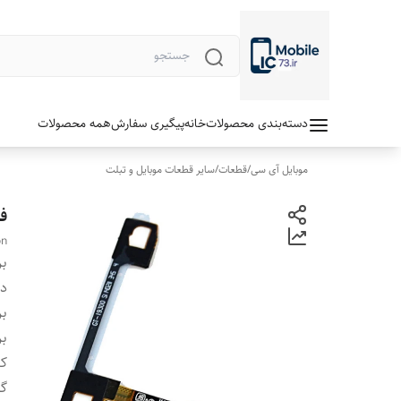
دسته‌بندی محصولات
خانه
پیگیری سفارش
همه محصولات
موبایل آی سی
/
قطعات
/
سایر قطعات موبایل و تبلت
فل
on
بر
دس
بر
بر
ک
گا