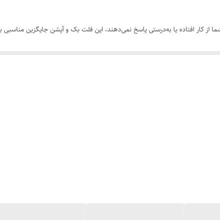
 دکمه‌های لمسی "بازگشت" و "منو" گوشی Galaxy S3 شما از کار افتاده یا به‌درستی پاسخ نمی‌دهند، این فلت بک و