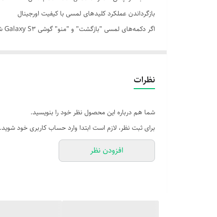
بازگرداندن عملکرد کلیدهای لمسی با کیفیت اورجینال
اگر
و سازگاری کامل با مدل i9300، دوباره از تجربه کاربری روان و پاسخ‌گو لذت ببرید.
---
⚙️ مشخصات فنی
نظرات
- نوع قطعه: فلت کلیدهای لمسی بک و آپشن (Touch Key Flex)
- سازگاری: مناسب برای مدل‌های GT-i9300 / i9300I / i9305
شما هم درباره این محصول نظر خود را بنویسید.
- جایگاه نصب: زیر پنل جلو، متصل به برد اصلی
برای ثبت نظر، لازم است ابتدا وارد حساب کاربری خود شوید.
- ویژگی‌ها:
افزودن نظر
- پشتیبانی از کلیدهای خازنی لمسی
- طراحی باریک و انعطاف‌پذیر
- کیفیت ساخت بالا و تست‌شده
---
🎯 مزایای محصول