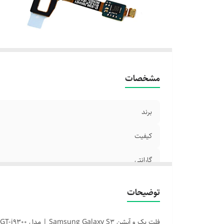
مشخصات
برند
کیفیت
گارانتی
توضیحات
فلت بک و آپشن Samsung Galaxy S3 | مدل GT-i9300