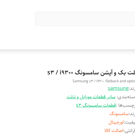
ت بک و آپشن سامسونگ s3 / i9300
Samsung s3 / i9300 flatback and opti
ند:
samsung
ته‌بندی
:
سایر قطعات موبایل و تبلت
چسب‌ها :
قطعات سامسونگ s3
ند
:
سامسونگ
یفیت
:
اورجینال
رانتی
:
اصالت کالا