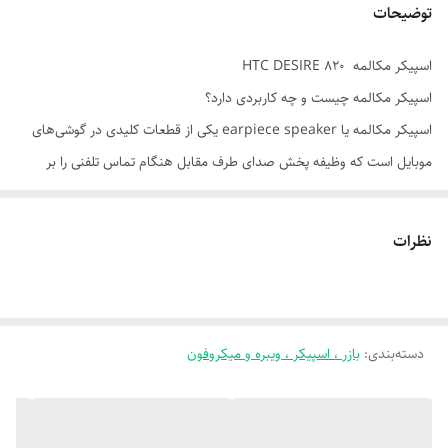
توضیحات
اسپیکر مکالمه HTC DESIRE 820
اسپیکر مکالمه چیست و چه کاربردی دارد؟
اسپیکر مکالمه یا earpiece speaker یکی از قطعات کلیدی در گوشی‌های
موبایل است که وظیفه پخش صدای طرف مقابل هنگام تماس تلفنی را بر
عهده دارد. این قطعه کوچک معمولاً در بالای نمایشگر و کنار دوربین سلفی قرار
می‌گیرد و برخلاف اسپیکر اصلی (بلندگوی پایین گوشی)، فقط در زمان مکالمه
نظرات
فعال می‌شود.
---
✅ عملکرد اسپیکر مکالمه:
دسته‌بندی
:
بازر ، اسپیکر ، ویبره و میکروفون
- تبدیل سیگنال‌های صوتی دیجیتال به امواج صوتی قابل شنیدن
- پخش صدای تماس با وضوح بالا و نویز کم
- طراحی شده برای قرارگیری نزدیک گوش، با تمرکز بر کیفیت مکالمه