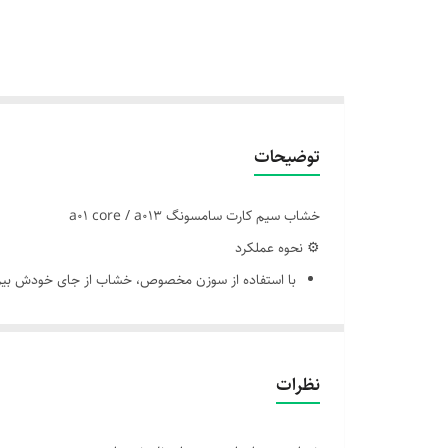
توضیحات
خشاب سیم کارت سامسونگ a01 core / a013
⚙️ نحوه عملکرد
با استفاده از سوزن مخصوص، خشاب از جای خودش بیرو
سیم‌کارت داخل خشاب قرار می‌گیره و دوباره به داخل گو
اتصال دقیق خشاب باعث می‌شه سیم‌کارت به پایه‌های کا
نکات مهم در نگهداری و تعویض
نظرات
از فشار زیاد یا ابزار نامناسب برای بیرون آوردن خشاب ا
در صورت شکستگی یا خرابی، خشاب باید تعویض بشه—اس