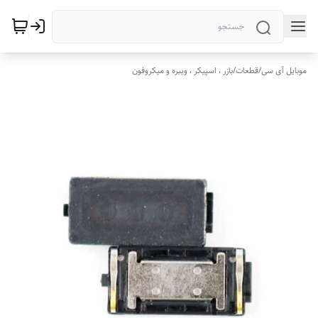
موبایل آی سی
/
قطعات
/
بازر ، اسپیکر ، ویبره و میکروفون