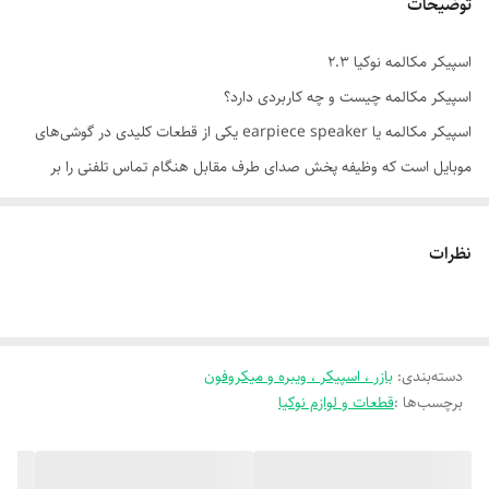
توضیحات
اسپیکر مکالمه نوکیا 2.3
اسپیکر مکالمه چیست و چه کاربردی دارد؟
اسپیکر مکالمه یا earpiece speaker یکی از قطعات کلیدی در گوشی‌های
موبایل است که وظیفه پخش صدای طرف مقابل هنگام تماس تلفنی را بر
عهده دارد. این قطعه کوچک معمولاً در بالای نمایشگر و کنار دوربین سلفی قرار
می‌گیرد و برخلاف اسپیکر اصلی (بلندگوی پایین گوشی)، فقط در زمان مکالمه
نظرات
فعال می‌شود.
---
✅ عملکرد اسپیکر مکالمه:
دسته‌بندی
:
بازر ، اسپیکر ، ویبره و میکروفون
- تبدیل سیگنال‌های صوتی دیجیتال به امواج صوتی قابل شنیدن
برچسب‌ها :
قطعات و لوازم نوکیا
- پخش صدای تماس با وضوح بالا و نویز کم
- طراحی شده برای قرارگیری نزدیک گوش، با تمرکز بر کیفیت مکالمه
---