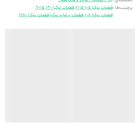
دسته‌بندی
:
بازر ، اسپیکر ، ویبره و میکروفون
می‌تواند بوق ساده، زنگ هشدار یا حتی موسیقی باشد.
برچسب‌ها :
قطعات نوکیا 105 2015
،
قطعات نوکیا 130 2015
،
قطعات نوکیا 108
،
قطعات و لوازم نوکیا
،
قطعات نوکیا 1280