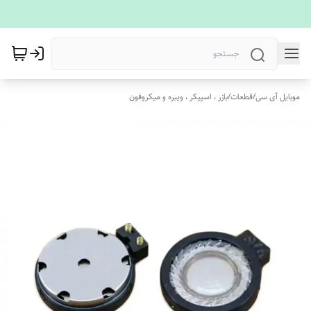
موبایل آی سی
/
قطعات
/
بازر ، اسپیکر ، ویبره و میکروفون