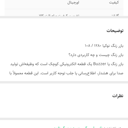
کیفیت
اورجینال
گارانتی
تضمین کیفیت و اصالت کالا
توضیحات
بازر زنگ نوکیا 1280 / 108
بازر زنگ چیست و چه کاربردی دارد؟
بازر زنگ یا Buzzer یک قطعه الکترونیکی کوچک است که وظیفه‌اش تولید
صدا برای هشدار، اطلاع‌رسانی یا جلب توجه کاربر است. این قطعه معمولاً با
ولتاژ DC کار می‌کند.
---
نظرات
🔧 نحوه عملکرد:
وقتی جریان الکتریکی وارد بازر می‌شود، دیافراگم یا صفحه داخلی آن شروع به
لرزش می‌کند و این لرزش باعث تولید صدا می‌شود. بسته به نوع بازر، این صدا