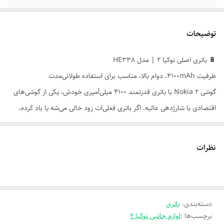
توضیحات
🔋 باتری اصلی نوکیا 2 | مدل HE338
ظرفیت 4100mAh، دوام بالا، مناسب برای استفاده طولانی‌مدت
گوشی Nokia 2 با باتری قدرتمند 4100 میلی‌آمپری خودش، یکی از گوشی‌های
اقتصادی با شارژدهی عالیه. اگر باتری فعلی‌ات زود خالی می‌شه یا باد کرده،
مدل HE338 بهترین گزینه برای تعویضه و عملکرد گوشی رو مثل روز اول
برمی‌گردونه.
نظرات
---
⚙️ مشخصات فنی
- مدل: HE338
دسته‌بندی
:
باتری
- نوع: لیتیوم یون (Li-ion)
برچسب‌ها :
لوازم جانبی نوکیا 2
- ظرفیت: 4100 میلی‌آمپر ساعت