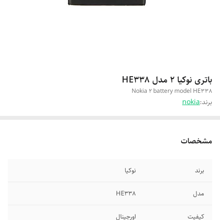
باتری نوکیا 2 مدل HE338
Nokia 2 battery model HE338
برند:
nokia
مشخصات
برند
نوکیا
مدل
HE338
کیفیت
اورجینال