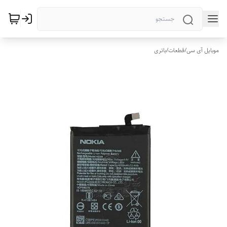
موبایل آی سی
/
قطعات
/
باتری