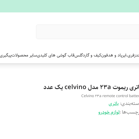
دزفری،ایرپاد و هدفون
کیف و گارد
گلس
قاب گوشی های کلیدی
سایر محصولات
پیگیری
ری ریموت 23a مدل celvino یک عدد
Celvino 23a remote control batte
ته‌بندی
:
باتری
چسب‌ها :
لوازم خودرو