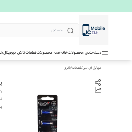
دسته‌بندی محصولات
خانه
همه محصولات
قطعات
کالای دیجیتال
هن
موبایل آی سی
/
قطعات
/
باتری
بات
ry
دس
بر