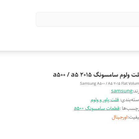
ت ولوم سامسونگ a500 / a5 2015
Samsung A500 / A5 2015 Flat Volu
ند:
samsung
ته‌بندی
:
فلت پاور و ولوم
چسب‌ها :
قطعات سامسونگ a500
یفیت
:
اورجینال